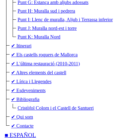
Punt G: Estança amb aljubs adossats
Punt H: Muralla sud i pedrera
Punt I: Llenç de muralla, Aljub i Terrassa inferior
Punt J: Muralla nord-est i torre
Punt K: Muralla Nord
✔ Itinerari
✔ Els castells roquers de Mallorca
✔ L'última restauració (2010-2011)
✔ Altres elements del castell
✔ Lírica i Llegendes
✔ Esdeveniments
✔ Bibliografia
Cristòfol Colom i el Castell de Santueri
✔ Qui som
✔ Contacte
■ ESPAÑOL