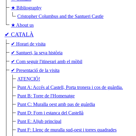
★ Bibliography
Cristopher Columbus and the Santueri Castle
★ About us
✔ CATALÀ
✔ Horari de visita
✔ Santueri, la seva història
✔ Com seguir l'itinerari amb el mòbil
✔ Presentació de la visita
ATENCIÓ!
Punt A: Accés al Castell, Porta tronera i cos de guàrdia.
Punt B: Torre de l'Homenatge
Punt C: Muralla oest amb pas de guàrdia
Punt D: Forn i estança del Castellà
Punt E: Aljub principal
Punt F: Llenç de muralla sud-oest i torres quadrades