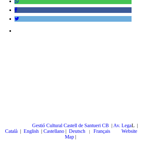
©
Copyright
Gestió
Cultural
Castell
de
Santueri CB
|
Av. Lega
L |
Català
|
English
|
Castellano
|
Deutsch
Français
|
Website
|
Map
|