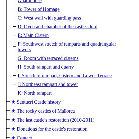
Guardhouse
B: Tower of Homage
C: West wall with guarding pass
D: Oven and chamber of the castle's lord
E: Main Cistern
F: Southwest stretch of ramparts and quadrangular
towers
G: Room with terraced cisterns
H: South rampart and quarry
I: Stretch of rampart, Cistern and Lower Terrace
J: Northeast rampart and tower
K: North rampart
★ Santueri Castle history
★ The rocky castles of Mallorca
★ The last castle's restoration (2010-2011)
★ Donations for the castle's restoration
★ Contact