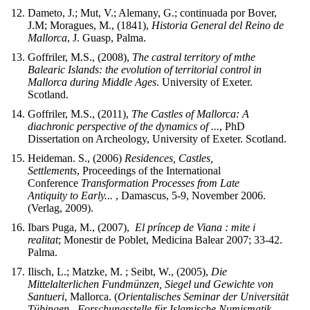
Dameto, J.; Mut, V.; Alemany, G.; continuada por Bover,
J.M; Moragues, M., (1841),
Historia General del Reino de
Mallorca
, J. Guasp, Palma.
Goffriler, M.S., (2008),
The castral territory of mthe
Balearic Islands: the evolution of territorial control in
Mallorca during Middle Ages
. University of Exeter.
Scotland.
Goffriler, M.S., (2011),
The Castles of Mallorca:
A
diachronic perspective of the dynamics of ...
, PhD
Dissertation on Archeology, University of Exeter. Scotland.
Heideman. S., (2006)
Residences, Castles,
Settlements
, Proceedings of the International
Conference
Transformation Processes from Late
Antiquity to Early...
, Damascus, 5-9, November 2006.
(Verlag, 2009).
Ibars Puga, M., (2007),
El príncep de Viana : mite i
realitat
; Monestir de Poblet, Medicina Balear 2007; 33-42.
Palma.
Ilisch, L.; Matzke, M. ; Seibt, W., (2005),
Die
Mittelalterlichen Fundmünzen, Siegel und Gewichte von
Santueri
, Mallorca. (
Orientalisches Seminar der Universität
Tübingen –
Forschungsstelle für Islamische Numismatik –