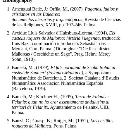
Bibliography
Amengual Batle, J.; Orfila, M., (2007),
Paganos, judíos y
cristianos en las Baleares:
documentos literarios y arqueológicos,
Revista de Ciencias
de las Religiones,
XVIII, pp. 197-246. Palma.
Arxiduc Lluís Salvador d'Habsburg-Lorena, (1994),
Els
castells roquers de Mallorca: història i llegenda
, traducció:
Luis Baz ; coordinació i introducció: Sebastià Trias
Mercant, Cort,
Palma. (Tít. original: "Die felsenfesten
Mallorcas / Geschichte un Sage", Prag. Heinv. Mercy
Sohn, 1910).
Barceló, M., (1979),
El fals normand de Sicília trobat al
castell de Santueri (Felanitx-Mallorca)
, a Symposium
Numismático de Barcelona, 2, Societat Catalana d’Estudis
Numismàtics-Associacion Numismática Española
(Barcelona, 1979).
Barceló, M.; Kirchner H., (1995),
Terra de Falanis :
Felanitx quan no ho era: assentaments andalusins al
territori de Felanitx
, Ayuntamiento de Felanitx, UIB.
Palma.
Bauzá, C.; Guasp, B.; Rotger, M:, (1952),
Los castillos
roqueros de Mallorca
. Pons.
Palma
.