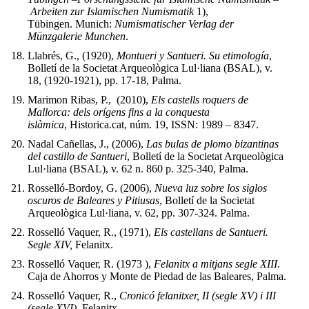
Arbeiten zur Islamischen Numismatik
1),
Tübingen. Munich:
Numismatischer Verlag der
Münzgalerie Munchen
.
Llabrés, G., (1920),
Montueri y Santueri. Su etimología
,
Bolletí de la Societat Arqueològica Lul·liana (BSAL), v.
18, (1920-1921), pp. 17-18, Palma.
Marimon Ribas, P., (2010),
Els castells roquers de
Mallorca:
dels orígens fins a la conquesta
islàmica
, Historica.cat, núm. 19, ISSN: 1989 – 8347.
Nadal Cañellas, J., (2006),
Las bulas de plomo bizantinas
del castillo de Santueri
, Bolletí de la Societat Arqueològica
Lul·liana (BSAL), v. 62 n. 860 p. 325-340, Palma.
Rosselló-Bordoy, G. (2006),
Nueva luz sobre los siglos
oscuros de Baleares y Pitiusas
, Bolletí de la Societat
Arqueològica Lul·liana, v. 62, pp. 307-324. Palma.
Rosselló Vaquer, R., (1971),
Els castellans de Santueri.
Segle XIV,
Felanitx.
Rosselló Vaquer, R. (1973 ),
Felanitx a mitjans segle XIII
.
Caja de Ahorros y Monte de Piedad de las Baleares, Palma.
Rosselló Vaquer, R.,
Cronicó felanitxer, II (segle XV) i III
(segle XVI)
, Felanitx.