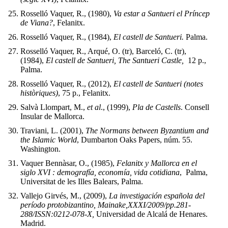
Rosselló Vaquer, R., (1980),
Va estar a Santueri el Príncep
de Viana?
, Felanitx.
Rosselló Vaquer, R., (1984),
El castell de Santueri.
Palma.
Rosselló Vaquer, R., Arqué, O. (tr), Barceló, C. (tr),
(1984),
El castell de Santueri, The Santueri Castle,
12 p.,
Palma.
Rosselló Vaquer, R., (2012),
El castell de Santueri (notes
històriques)
, 75 p., Felanitx.
Salvà Llompart, M.,
et al
., (1999),
Pla de Castells
. Consell
Insular de Mallorca
.
Traviani, L. (2001),
The Normans between Byzantium and
the Islamic World
, Dumbarton Oaks Papers, núm. 55.
Washington.
Vaquer Bennàsar, O., (1985),
Felanitx y Mallorca en el
siglo XVI : demografía, economía, vida cotidiana
, Palma,
Universitat de les Illes Balears, Palma.
Vallejo Girvés, M., (2009),
La investigación española del
período protobizantino,
Mainake,
XXXI/2009/pp.281-
288/ISSN:0212-078-X,
Universidad de Alcalá de Henares.
Madrid.