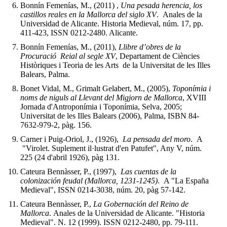
Bonnín Femenías, M., (2011) ,
Una pesada herencia, los
castillos reales en la Mallorca del siglo XV
. Anales de la
Universidad de Alicante. Historia Medieval, núm. 17, pp.
411-423, ISSN 0212-2480. Alicante.
Bonnín Femenías, M., (2011),
Llibre d’obres de la
Procuració Reial al segle XV
, Departament de Ciències
Històriques i Teoria de les Arts de la Universitat de les Illes
Balears, Palma.
Bonet Vidal, M., Grimalt Gelabert, M., (2005),
Toponímia i
noms de niguls al Llevant del Migjorn de Mallorca
, XVIII
Jornada d'Antroponímia i Toponímia, Selva, 2005;
Universitat de les Illes Balears (2006), Palma, ISBN 84-
7632-979-2, pàg. 156.
Carner i Puig-Oriol, J., (1926),
La pensada del moro
. A
"Virolet. Suplement il·lustrat d'en Patufet", Any V, núm.
225
(24 d'abril 1926)
, pàg 131.
Cateura Bennàsser, P., (1997),
Las cuentas de la
colonización feudal (Mallorca, 1231-1245)
. A "La España
Medieval", ISSN 0214-3038, núm. 20, pàg 57-142.
Cateura Bennàsser, P.,
La Gobernación del Reino de
Mallorca
. Anales de la Universidad de Alicante. "Historia
Medieval". N. 12 (1999). ISSN 0212-2480, pp. 79-111.