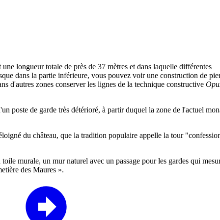
t une longueur totale de près de 37 mètres et dans laquelle différentes
sque dans la partie inférieure, vous pouvez voir une construction de pie
 dans d'autres zones conserver les lignes de la technique constructive
Opu
d'un poste de garde très détérioré, à partir duquel la zone de l'actuel mon
us éloigné du château, que la tradition populaire appelle la tour "confessio
la toile murale, un mur naturel avec un passage pour les gardes qui mes
cimetière des Maures ».