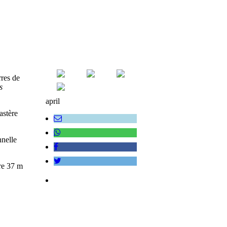
rres de
s
april
astère
nnelle
ure 37 m