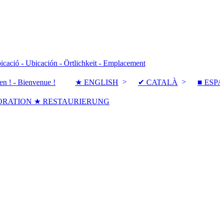
icació - Ubicación - Örtlichkeit - Emplacement
en ! - Bienvenue !
★ ENGLISH
✔ CATALÀ
■ ES
ORATION ★ RESTAURIERUNG