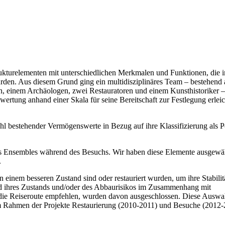
rukturelementen mit unterschiedlichen Merkmalen und Funktionen, die i
den. Aus diesem Grund ging ein multidisziplinäres Team – bestehend 
n, einem Archäologen, zwei Restauratoren und einem Kunsthistoriker –
ewertung anhand einer Skala für seine Bereitschaft zur Festlegung erlei
ahl bestehender Vermögenswerte in Bezug auf ihre Klassifizierung als P
des Ensembles während des Besuchs. Wir haben diese Elemente ausgewä
.
in einem besseren Zustand sind oder restauriert wurden, um ihre Stabilit
nd ihres Zustands und/oder des Abbaurisikos im Zusammenhang mit
die Reiseroute empfehlen, wurden davon ausgeschlossen. Diese Auswa
im Rahmen der Projekte Restaurierung (2010-2011) und Besuche (2012