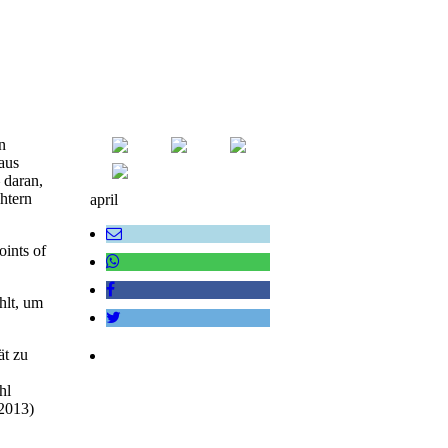
n
aus
 daran,
chtern
april
oints of
hlt, um
ät zu
hl
-2013)