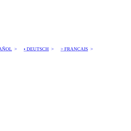
PAÑOL
• DEUTSCH
> FRANÇAIS