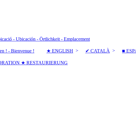
icació - Ubicación - Örtlichkeit - Emplacement
en ! - Bienvenue !
★ ENGLISH
✔ CATALÀ
■ ES
ORATION ★ RESTAURIERUNG