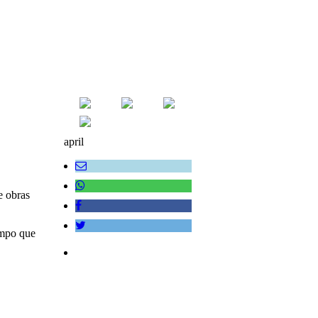
april
e obras
iempo que