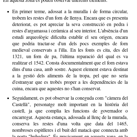
En primer terme, adossat a la muralla i de forma circular,
trobem les restes d'un forn de llenya. Encara que es presenta
deteriorat, es pot apreciar la seva construcció en pedra i
restes d'argamassa i ceràmica al seu interior. L'absència d'un
estudi arqueològic dificulta establir el seu origen, encara
que podria tractar-se d'un dels pocs exemples de forn
medieval conservats a l'illa. En les fonts es cita, des del
1321, un forn de pa, l'última reparació del qual es va
realitzar el 1542. Consta documentalment que el forn estava
dins d'una casa, amb sostre. Aquest element estava destinat
a la gestió dels aliments de la tropa, pel que no seria
d'estranyar que es trobés proper a les dependències de la
cuina, encara que aquestes no s'han conservat.
Seguidament, es pot observar la coneguda com "càmera del
Castellà", personatge molt important en la història del
castell, ja que complia les funcions de governador o
encarregat. Aquesta estança, adossada al llenç de la murada,
conserva les restes d'una volta que data del 1465,
nombroses espitlleres i el buit del matacà que connecta amb
la porta "buhedera". És precisament en aquesta zona, en la